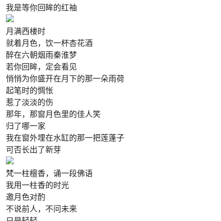
我是等你回眸的红袖
月满西楼时
就着月色，饮一杯杏花酒
醉在六朝烟雨秦淮梦
若你回眸，定会看见
悄悄为你盛开在月下的那一朵雨荷
起笔时的惆怅
惹了淡淡的伤
那年，那窗月色里的佳人笑
归了哪一家
我在窗外埋在水缸的那一把莲蓬子
可否长出了新芽
梵一柱檀香，诵一段佛语
我用一柱香的时光
邀月色对酌
不说前人，不问未来
只是轻轻