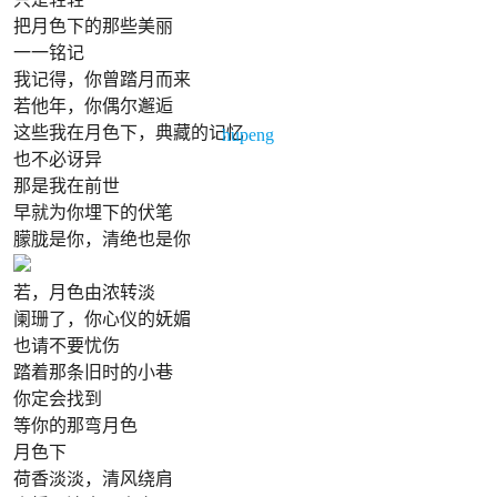
把月色下的那些美丽
一一铭记
我记得，你曾踏月而来
若他年，你偶尔邂逅
这些我在月色下，典藏的记忆
hupeng
也不必讶异
那是我在前世
早就为你埋下的伏笔
朦胧是你，清绝也是你
若，月色由浓转淡
阑珊了，你心仪的妩媚
也请不要忧伤
踏着那条旧时的小巷
你定会找到
等你的那弯月色
月色下
荷香淡淡，清风绕肩