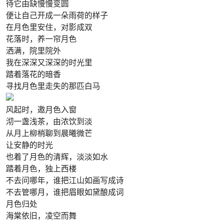
待它由缺慢慢变圆
便让自己开成一朵雨荷的样子
在月色里安住，对影成双
花落时，养一帘月色
洒满，院里院外
我在深深又深深的时光里
踏着落花的暗香
寻找月色里走失的那匹白马
风起时，邀月色入窗
沏一盏浅茶，由浓饮到淡
从月上柳梢聊到晨曦微芒
让安静的时光
也着了月色的清辉，淡淡如水
踏着月色，独上西楼
不去问哪年，谁把江山如画写成诗
不去管哪月，谁把眉眼如黛酿成词
月色归处
海棠依旧，凌空而舞