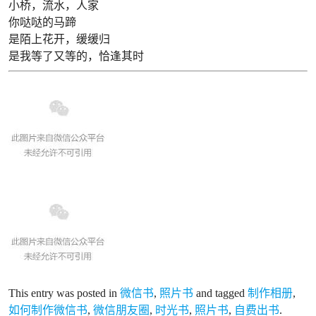
小桥，流水，人家
你哒哒的马蹄
是陌上花开，缓缓归
是我等了又等的，恰逢其时
This entry was posted in
微信书
,
照片书
and tagged
制作相册
,
如何制作微信书
,
微信朋友圈
,
时光书
,
照片书
,
自费出书
.