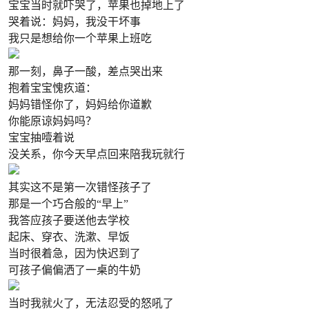
宝宝当时就吓哭了，苹果也掉地上了
哭着说：妈妈，我没干坏事
我只是想给你一个苹果上班吃
那一刻，鼻子一酸，差点哭出来
抱着宝宝愧疚道：
妈妈错怪你了，妈妈给你道歉
你能原谅妈妈吗？
宝宝抽噎着说
没关系，你今天早点回来陪我玩就行
其实这不是第一次错怪孩子了
那是一个巧合般的“早上”
我答应孩子要送他去学校
起床、穿衣、洗漱、早饭
当时很着急，因为快迟到了
可孩子偏偏洒了一桌的牛奶
当时我就火了，无法忍受的怒吼了