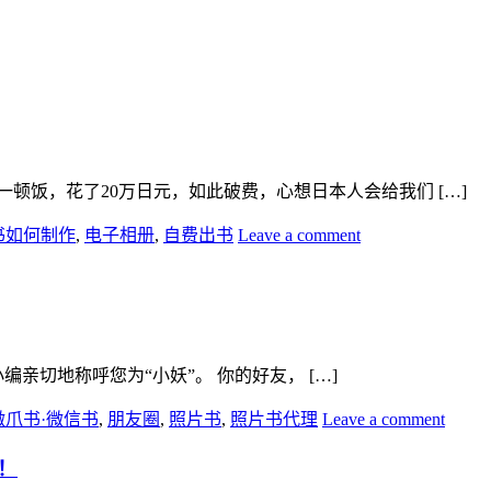
一顿饭，花了20万日元，如此破费，心想日本人会给我们 […]
书如何制作
,
电子相册
,
自费出书
Leave a comment
亲切地称呼您为“小妖”。 你的好友， […]
微爪书·微信书
,
朋友圈
,
照片书
,
照片书代理
Leave a comment
！