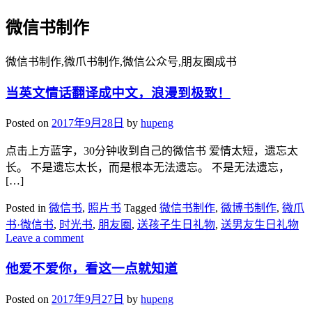
微信书制作
微信书制作,微爪书制作,微信公众号,朋友圈成书
当英文情话翻译成中文，浪漫到极致！
Posted on
2017年9月28日
by
hupeng
点击上方蓝字，30分钟收到自己的微信书 爱情太短，遗忘太
长。 不是遗忘太长，而是根本无法遗忘。 不是无法遗忘，
[…]
Posted in
微信书
,
照片书
Tagged
微信书制作
,
微博书制作
,
微爪
书·微信书
,
时光书
,
朋友圈
,
送孩子生日礼物
,
送男友生日礼物
Leave a comment
他爱不爱你，看这一点就知道
Posted on
2017年9月27日
by
hupeng