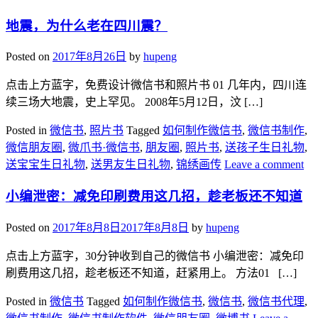
地震，为什么老在四川震？
Posted on
2017年8月26日
by
hupeng
​点击上方蓝字，免费设计微信书和照片书 01 几年内，四川连
续三场大地震，史上罕见。 2008年5月12日，汶 […]
Posted in
微信书
,
照片书
Tagged
如何制作微信书
,
微信书制作
,
微信朋友圈
,
微爪书·微信书
,
朋友圈
,
照片书
,
送孩子生日礼物
,
送宝宝生日礼物
,
送男友生日礼物
,
锦绣画传
Leave a comment
小编泄密：减免印刷费用这几招，趁老板还不知道
Posted on
2017年8月8日
2017年8月8日
by
hupeng
点击上方蓝字，30分钟收到自己的微信书 小编泄密：减免印
刷费用这几招，趁老板还不知道，赶紧用上。 方法01 […]
Posted in
微信书
Tagged
如何制作微信书
,
微信书
,
微信书代理
,