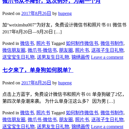
微爪书从不降价，这次例外，为期一个月
Posted on
2017年8月26日
by
hupeng
加“weixinshu007”为好友，免费设计微信书和照片书 01 微信书
2017年8月20日—9月20日 […]
Posted in
微信书
,
照片书
Tagged
如何制作微信书
,
微信书制作
,
微信朋友圈
,
微爪书·微信书
,
朋友圈
,
照片书
,
送孩子生日礼物
,
送宝宝生日礼物
,
送男友生日礼物
,
锦绣画传
Leave a comment
七夕来了，单身狗如何脱单？
Posted on
2017年8月26日
by
hupeng
​点击上方蓝字，免费设计微信书和照片书 01 单身狗破了2亿，
第四次单身潮来袭。 为什么单身汪这么多？ 因为男 […]
Posted in
微信书
,
照片书
Tagged
如何制作微信书
,
微信书制作
,
微信朋友圈
,
微爪书·微信书
,
朋友圈
,
照片书
,
送孩子生日礼物
,
送宝宝生日礼物
,
送男友生日礼物
,
锦绣画传
Leave a comment