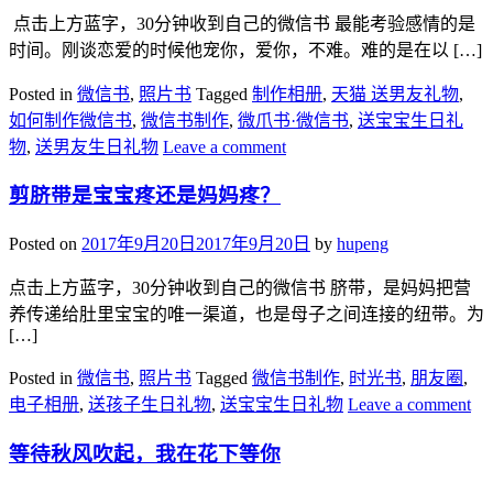
​ 点击上方蓝字，30分钟收到自己的微信书 最能考验感情的是
时间。刚谈恋爱的时候他宠你，爱你，不难。难的是在以 […]
Posted in
微信书
,
照片书
Tagged
制作相册
,
天猫 送男友礼物
,
如何制作微信书
,
微信书制作
,
微爪书·微信书
,
送宝宝生日礼
物
,
送男友生日礼物
Leave a comment
剪脐带是宝宝疼还是妈妈疼？
Posted on
2017年9月20日
2017年9月20日
by
hupeng
点击上方蓝字，30分钟收到自己的微信书 脐带，是妈妈把营
养传递给肚里宝宝的唯一渠道，也是母子之间连接的纽带。为
[…]
Posted in
微信书
,
照片书
Tagged
微信书制作
,
时光书
,
朋友圈
,
电子相册
,
送孩子生日礼物
,
送宝宝生日礼物
Leave a comment
等待秋风吹起，我在花下等你