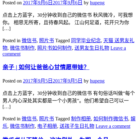
Posted on
2017年9月6日
2017年9月6日
by
hupeng
点击上方蓝字，30分钟收到自己的微信书 秋风微冷，可我想
你。 相思无所寄，且待春风起。 江山何足道，花开只为你
[…]
Posted in
微信书
,
照片书
Tagged
同学毕业纪念
,
天猫 送男友礼
物
,
微信书制作
,
照片书如何制作
,
送男友生日礼物
Leave a
comment
亲子 | 如何让爸爸心甘情愿带娃？
Posted on
2017年9月5日
2017年9月5日
by
hupeng
点击上方蓝字，30分钟收到自己的微信书 有句俗话叫做“每个
男人内心深处其实都是一个小男孩”。他们希望自己可以一
[…]
Posted in
微信书
,
照片书
Tagged
制作相册
,
如何制作微信书
,
娱
乐
,
微信书制作
,
电子相册
,
送孩子生日礼物
Leave a comment