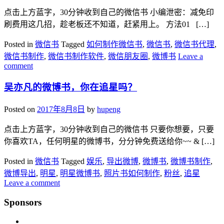
点击上方蓝字，30分钟收到自己的微信书 小编泄密：减免印
刷费用这几招，趁老板还不知道，赶紧用上。 方法01 […]
Posted in
微信书
Tagged
如何制作微信书
,
微信书
,
微信书代理
,
微信书制作
,
微信书制作软件
,
微信朋友圈
,
微博书
Leave a
comment
吴亦凡的微博书，你在追星吗？
Posted on
2017年8月8日
by
hupeng
点击上方蓝字，30分钟收到自己的微信书 只要你想要，只要
你喜欢TA，任何明星的微博书，分分钟免费送给你~~ & […]
Posted in
微信书
Tagged
娱乐
,
导出微博
,
微博书
,
微博书制作
,
微博导出
,
明星
,
明星微博书
,
照片书如何制作
,
粉丝
,
追星
Leave a comment
Sponsors