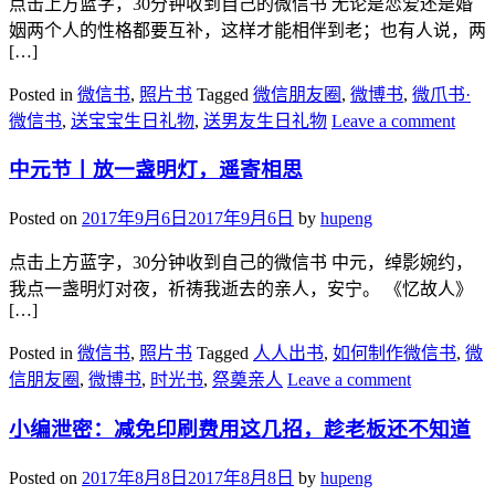
点击上方蓝字，30分钟收到自己的微信书 无论是恋爱还是婚
姻两个人的性格都要互补，这样才能相伴到老；也有人说，两
[…]
Posted in
微信书
,
照片书
Tagged
微信朋友圈
,
微博书
,
微爪书·
微信书
,
送宝宝生日礼物
,
送男友生日礼物
Leave a comment
中元节丨放一盏明灯，遥寄相思
Posted on
2017年9月6日
2017年9月6日
by
hupeng
点击上方蓝字，30分钟收到自己的微信书 中元，绰影婉约，
我点一盏明灯对夜，祈祷我逝去的亲人，安宁。 《忆故人》
[…]
Posted in
微信书
,
照片书
Tagged
人人出书
,
如何制作微信书
,
微
信朋友圈
,
微博书
,
时光书
,
祭奠亲人
Leave a comment
小编泄密：减免印刷费用这几招，趁老板还不知道
Posted on
2017年8月8日
2017年8月8日
by
hupeng