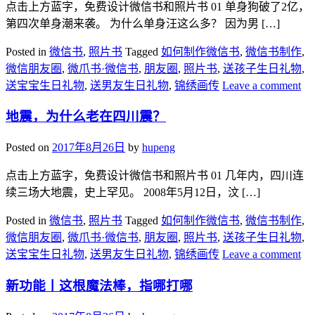
​点击上方蓝字，免费设计微信书和照片书 01 单身狗破了2亿，
第四次单身潮来袭。 为什么单身汪这么多？ 因为男 […]
Posted in
微信书
,
照片书
Tagged
如何制作微信书
,
微信书制作
,
微信朋友圈
,
微爪书·微信书
,
朋友圈
,
照片书
,
送孩子生日礼物
,
送宝宝生日礼物
,
送男友生日礼物
,
锦绣画传
Leave a comment
地震，为什么老在四川震？
Posted on
2017年8月26日
by
hupeng
​点击上方蓝字，免费设计微信书和照片书 01 几年内，四川连
续三场大地震，史上罕见。 2008年5月12日，汶 […]
Posted in
微信书
,
照片书
Tagged
如何制作微信书
,
微信书制作
,
微信朋友圈
,
微爪书·微信书
,
朋友圈
,
照片书
,
送孩子生日礼物
,
送宝宝生日礼物
,
送男友生日礼物
,
锦绣画传
Leave a comment
新功能丨这根魔法棒，指哪打哪