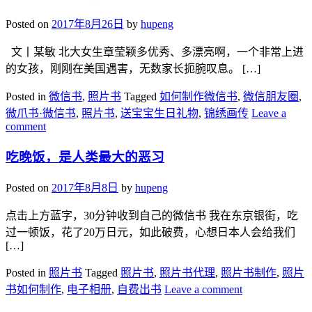
Posted on
2017年8月26日
by
hupeng
文丨某敏 北大女生章莹颖多优秀、多漂亮啊，一个非常上进
的女孩，刚刚在美国遇害，无数家长扼腕叹息。 […]
Posted in
微信书
,
照片书
Tagged
如何制作微信书
,
微信朋友圈
,
微爪书·微信书
,
照片书
,
送宝宝生日礼物
,
锦绣画传
Leave a
comment
吃晚饭，是人类最大的恶习
Posted on
2017年8月8日
by
hupeng
点击上方蓝字，30分钟收到自己的微信书 我在东京银街，吃
过一顿饭，花了20万日元，如此破费，心想日本人会给我们
[…]
Posted in
照片书
Tagged
照片书
,
照片书代理
,
照片书制作
,
照片
书如何制作
,
电子相册
,
自费出书
Leave a comment