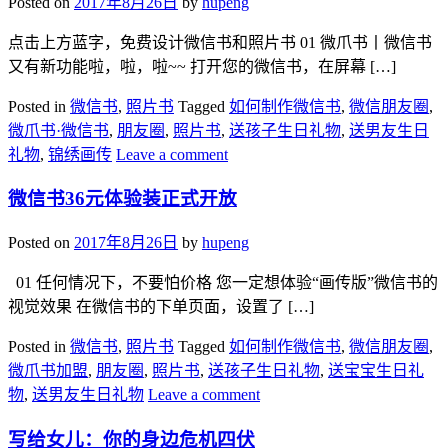
Posted on
2017年8月26日
by
hupeng
​点击上方蓝字，免费设计微信书和照片书 01 微爪书丨微信书
又有新功能啦，啦，啦~~ 打开您的微信书，在屏幕 […]
Posted in
微信书
,
照片书
Tagged
如何制作微信书
,
微信朋友圈
,
微爪书·微信书
,
朋友圈
,
照片书
,
送孩子生日礼物
,
送男友生日
礼物
,
锦绣画传
Leave a comment
微信书36元体验装正式开放
Posted on
2017年8月26日
by
hupeng
01 任何情况下，不要怕价格 您一定想体验“画传版”微信书的
视觉效果 在微信书的下单页面，设置了 […]
Posted in
微信书
,
照片书
Tagged
如何制作微信书
,
微信朋友圈
,
微爪书加盟
,
朋友圈
,
照片书
,
送孩子生日礼物
,
送宝宝生日礼
物
,
送男友生日礼物
Leave a comment
写给女儿：你的身边危机四伏