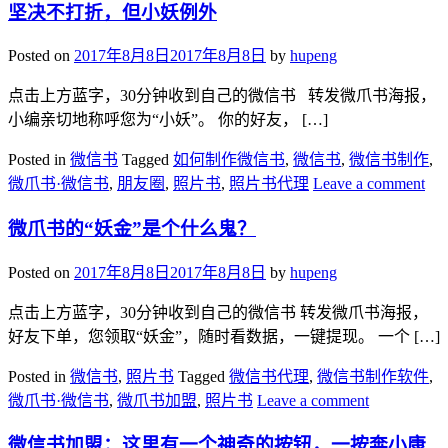
坚决不打折，但小妖例外
Posted on
2017年8月8日
2017年8月8日
by
hupeng
点击上方蓝字，30分钟收到自己的微信书 转发微爪书海报，
小编亲切地称呼您为“小妖”。 你的好友， […]
Posted in
微信书
Tagged
如何制作微信书
,
微信书
,
微信书制作
,
微爪书·微信书
,
朋友圈
,
照片书
,
照片书代理
Leave a comment
微爪书的“妖金”是个什么鬼？
Posted on
2017年8月8日
2017年8月8日
by
hupeng
点击上方蓝字，30分钟收到自己的微信书 转发微爪书海报，
好友下单，您领取“妖金”，随时看数据，一键提现。 一个 […]
Posted in
微信书
,
照片书
Tagged
微信书代理
,
微信书制作软件
,
微爪书·微信书
,
微爪书加盟
,
照片书
Leave a comment
微信书加盟：这里有一个神奇的按钮，一按奔小康