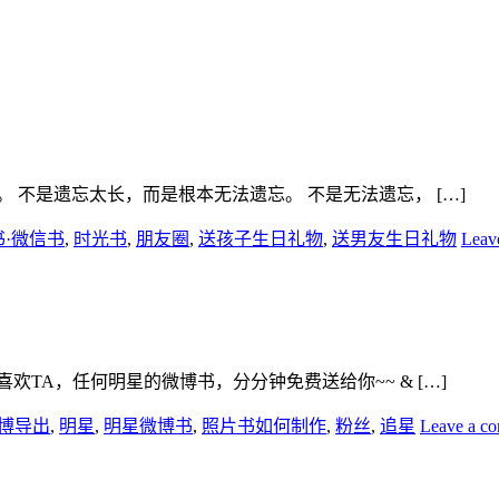
 不是遗忘太长，而是根本无法遗忘。 不是无法遗忘， […]
书·微信书
,
时光书
,
朋友圈
,
送孩子生日礼物
,
送男友生日礼物
Leav
欢TA，任何明星的微博书，分分钟免费送给你~~ & […]
博导出
,
明星
,
明星微博书
,
照片书如何制作
,
粉丝
,
追星
Leave a c