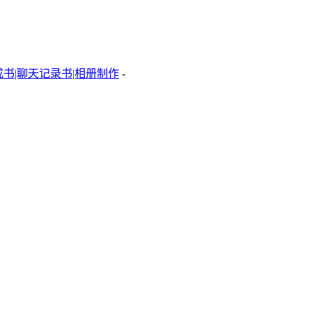
成书|聊天记录书|相册制作
-