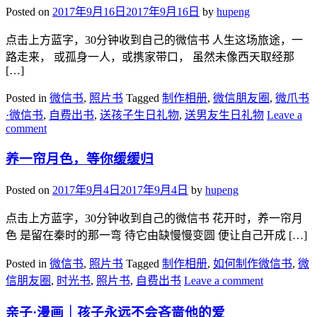
Posted on
2017年9月16日
2017年9月16日
by
hupeng
点击上方蓝字，30分钟收到自己的微信书 人生这场旅途，一
路走来， 或孤身一人，或携家带口， 虽然未像西天取经那
[…]
Posted in
微信书
,
照片书
Tagged
制作相册
,
微信朋友圈
,
微爪书
·微信书
,
自费出书
,
送孩子生日礼物
,
送男友生日礼物
Leave a
comment
养一帘月色，等你缓缓归
Posted on
2017年9月4日
2017年9月4日
by
hupeng
点击上方蓝字，30分钟收到自己的微信书 花开时，养一帘月
色 是留在秦时的那一弯 待它由缺慢慢变圆 便让自己开成 […]
Posted in
微信书
,
照片书
Tagged
制作相册
,
如何制作微信书
,
微
信朋友圈
,
时光书
,
照片书
,
自费出书
Leave a comment
亲子·漫画｜孩子永远不会吝啬他的爱