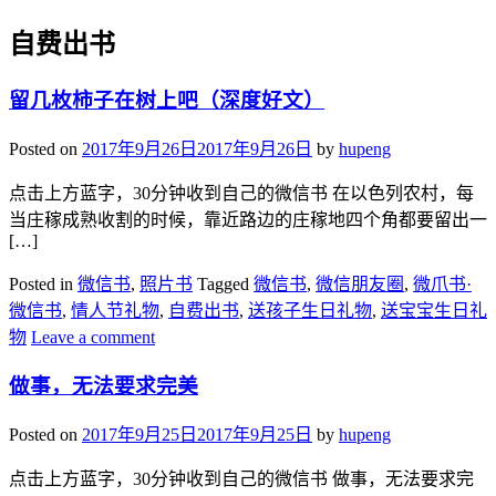
自费出书
留几枚柿子在树上吧（深度好文）
Posted on
2017年9月26日
2017年9月26日
by
hupeng
点击上方蓝字，30分钟收到自己的微信书 在以色列农村，每
当庄稼成熟收割的时候，靠近路边的庄稼地四个角都要留出一
[…]
Posted in
微信书
,
照片书
Tagged
微信书
,
微信朋友圈
,
微爪书·
微信书
,
情人节礼物
,
自费出书
,
送孩子生日礼物
,
送宝宝生日礼
物
Leave a comment
做事，无法要求完美
Posted on
2017年9月25日
2017年9月25日
by
hupeng
点击上方蓝字，30分钟收到自己的微信书 做事，无法要求完