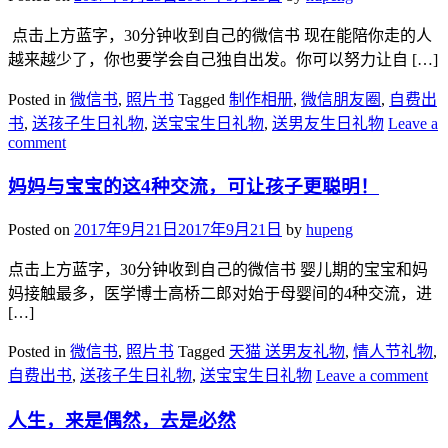
​ 点击上方蓝字，30分钟收到自己的微信书 现在能陪你走的人
越来越少了，你也要学会自己独自出发。你可以努力让自 […]
Posted in
微信书
,
照片书
Tagged
制作相册
,
微信朋友圈
,
自费出
书
,
送孩子生日礼物
,
送宝宝生日礼物
,
送男友生日礼物
Leave a
comment
妈妈与宝宝的这4种交流，可让孩子更聪明！
Posted on
2017年9月21日
2017年9月21日
by
hupeng
点击上方蓝字，30分钟收到自己的微信书 婴儿期的宝宝和妈
妈接触最多，医学博士高桥二郎对始于母婴间的4种交流，进
[…]
Posted in
微信书
,
照片书
Tagged
天猫 送男友礼物
,
情人节礼物
,
自费出书
,
送孩子生日礼物
,
送宝宝生日礼物
Leave a comment
人生，来是偶然，去是必然