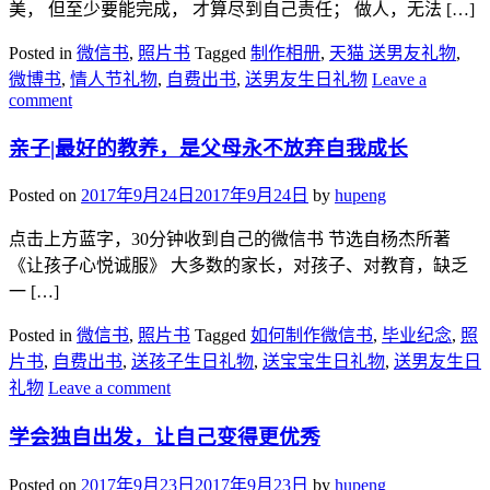
美， 但至少要能完成， 才算尽到自己责任； 做人，无法 […]
Posted in
微信书
,
照片书
Tagged
制作相册
,
天猫 送男友礼物
,
微博书
,
情人节礼物
,
自费出书
,
送男友生日礼物
Leave a
comment
亲子|最好的教养，是父母永不放弃自我成长
Posted on
2017年9月24日
2017年9月24日
by
hupeng
点击上方蓝字，30分钟收到自己的微信书 节选自杨杰所著
《让孩子心悦诚服》 大多数的家长，对孩子、对教育，缺乏
一 […]
Posted in
微信书
,
照片书
Tagged
如何制作微信书
,
毕业纪念
,
照
片书
,
自费出书
,
送孩子生日礼物
,
送宝宝生日礼物
,
送男友生日
礼物
Leave a comment
学会独自出发，让自己变得更优秀
Posted on
2017年9月23日
2017年9月23日
by
hupeng